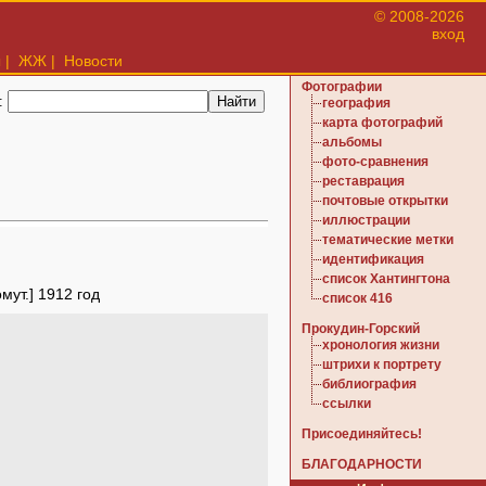
© 2008-2026
вход
ы
|
ЖЖ
|
Новости
Фотографии
:
география
карта фотографий
альбомы
фото-сравнения
реставрация
почтовые открытки
иллюстрации
тематические метки
идентификация
список Хантингтона
мут.] 1912 год
список 416
Прокудин-Горский
хронология жизни
штрихи к портрету
библиография
ссылки
Присоединяйтесь!
БЛАГОДАРНОСТИ