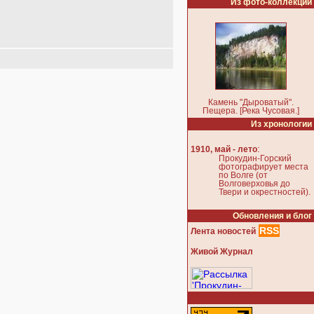
Из фото-коллекции
Камень "Дыроватый".
Пещера. [Река Чусовая.]
Из хронологии
:
1910, май - лето
Прокудин-Горский
фотографирует места
по Волге (от
Волговерховья до
Твери и окрестностей).
Обновления и блог
RSS
Лента новостей
Живой Журнал