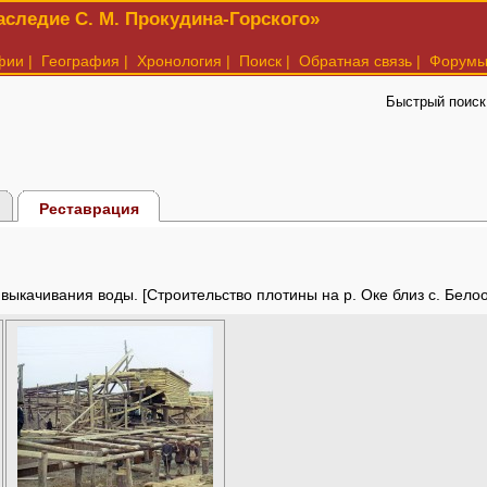
следие С. М. Прокудина-Горского»
фии
|
География
|
Хронология
|
Поиск
|
Обратная связь
|
Форум
Быстрый поиск
Реставрация
выкачивания воды. [Строительство плотины на р. Оке близ с. Белоо