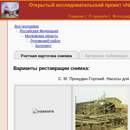
Открытый исследовательский проект «На
Главная
|
О проекте
|
Фотогра
Вся география
Российская Федерация
Московская область
Луховицкий район
Белоомут
Учетная карточка снимка
Авторские публикации
Варианты реставрации снимка:
С. М. Прокудин-Горский. Насосы для 