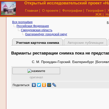
Открытый исследовательский проект «На
Главная
|
О проекте
|
Фотографии
|
География
|
ЖЖ
|
Н
Вся география
Б
Российская Федерация
Свердловская область
Екатеринбург, городской округ
Учетная карточка снимка
Авторские публикации
Варианты реставрации снимка пока не предст
С. М. Прокудин-Горский. Екатеринбург. [Богояв
оригинал
Поделиться