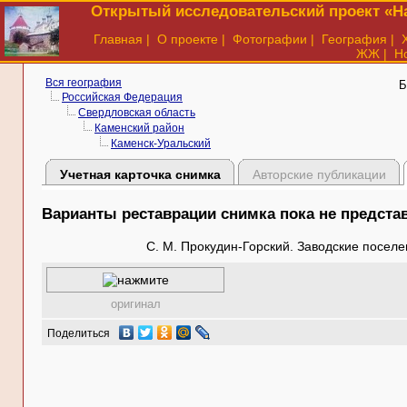
Открытый исследовательский проект «На
Главная
|
О проекте
|
Фотографии
|
География
|
ЖЖ
|
Н
Вся география
Б
Российская Федерация
Свердловская область
Каменский район
Каменск-Уральский
Учетная карточка снимка
Авторские публикации
Варианты реставрации снимка пока не предст
С. М. Прокудин-Горский. Заводские поселе
оригинал
Поделиться