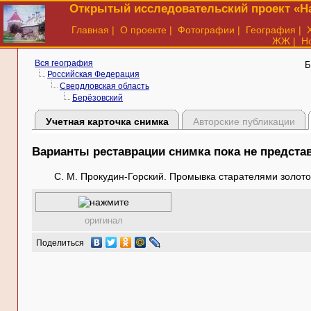
Открытый исследовательский проект «На
Главная
|
О проекте
|
Фотографии
|
География
|
ЖЖ
|
Н
Вся география
Б
Российская Федерация
Свердловская область
Берёзовский
Учетная карточка снимка
Авторские публикации
Варианты реставрации снимка пока не предст
С. М. Прокудин-Горский. Промывка старателями золотоно
оригинал
Поделиться