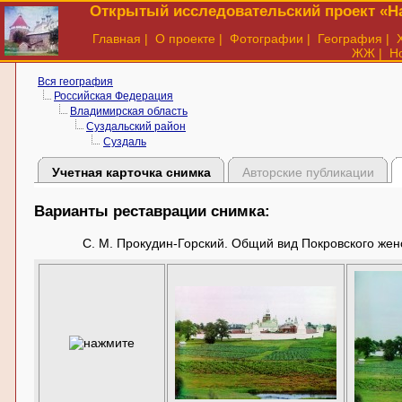
Открытый исследовательский проект «На
Главная
|
О проекте
|
Фотографии
|
География
|
ЖЖ
|
Н
Вся география
Российская Федерация
Владимирская область
Суздальский район
Суздаль
Учетная карточка снимка
Авторские публикации
Варианты реставрации снимка:
С. М. Прокудин-Горский. Общий вид Покровского женск