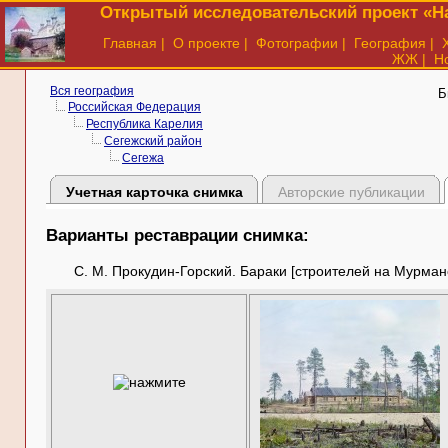
Открытый исследовательский проект «На
Главная
|
О проекте
|
Фотографии
|
География
|
ЖЖ
|
Н
Вся география
Б
Российская Федерация
Республика Карелия
Сегежский район
Сегежа
Учетная карточка снимка
Авторские публикации
Варианты реставрации снимка:
С. М. Прокудин-Горский. Бараки [строителей на Мурманск