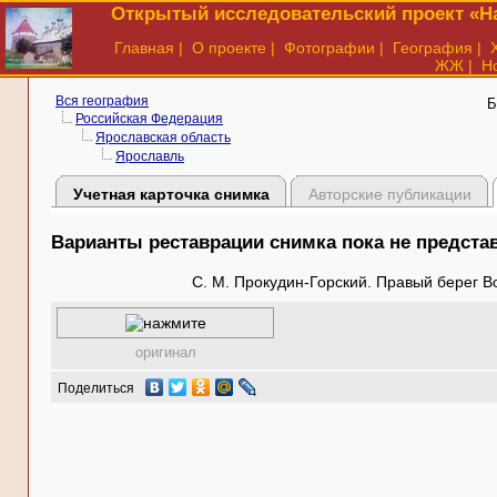
Открытый исследовательский проект «На
Главная
|
О проекте
|
Фотографии
|
География
|
ЖЖ
|
Н
Вся география
Б
Российская Федерация
Ярославская область
Ярославль
Учетная карточка снимка
Авторские публикации
Варианты реставрации снимка пока не предст
С. М. Прокудин-Горский. Правый берег В
оригинал
Поделиться