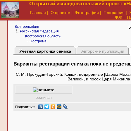
Открытый исследовательский проект «На
Главная
|
О проекте
|
Фотографии
|
География
|
ЖЖ
|
Н
Вся география
Б
Российская Федерация
Костромская область
Кострома
Учетная карточка снимка
Авторские публикации
Варианты реставрации снимка пока не предст
С. М. Прокудин-Горский. Ковши, подаренные [Царем Мих
Великой, и посох Царя Михаила
оригинал
Поделиться