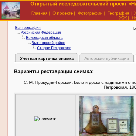
Открытый исследовательский проект «На
Главная
|
О проекте
|
Фотографии
|
География
|
ЖЖ
|
Н
Вся география
Б
Российская Федерация
Вологодская область
Вытегорский район
Старое Петровское
Учетная карточка снимка
Авторские публикации
Варианты реставрации снимка:
С. М. Прокудин-Горский. Било и доски с надписями о п
Петровская. 190