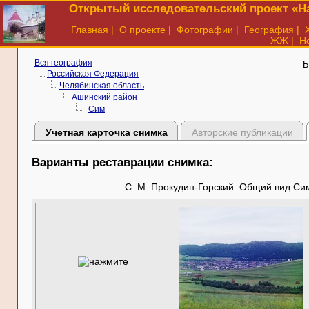
Открытый исследовательский проект «На
Главная
|
О проекте
|
Фотографии
|
География
|
ЖЖ
|
Н
Вся география
Б
Российская Федерация
Челябинская область
Ашинский район
Сим
Учетная карточка снимка
Авторские публикации
Варианты реставрации снимка:
С. М. Прокудин-Горский. Общий вид Сим