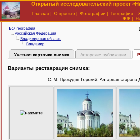
Открытый исследовательский проект «На
Главная
|
О проекте
|
Фотографии
|
География
|
ЖЖ
|
Н
Вся география
Российская Федерация
Владимирская область
Владимир
Учетная карточка снимка
Авторские публикации
Р
Варианты реставрации снимка:
С. М. Прокудин-Горский. Алтарная сторона 