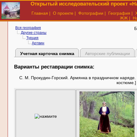
Открытый исследовательский проект «На
Главная
|
О проекте
|
Фотографии
|
География
|
ЖЖ
|
Н
Вся география
Б
Другие страны
Турция
Артвин
Учетная карточка снимка
Авторские публикации
Варианты реставрации снимка:
С. М. Прокудин-Горский. Армянка в праздничном наряде. 
костюме.]