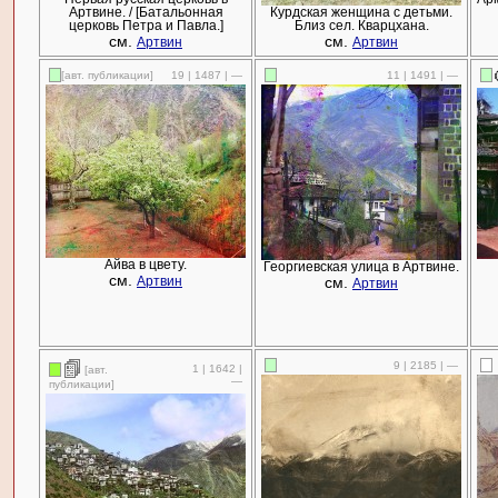
Артвине. / [Батальонная
Курдская женщина с детьми.
церковь Петра и Павла.]
Близ сел. Кварцхана.
см.
см.
Артвин
Артвин
[авт. публикации]
19 | 1487 | —
11 | 1491 | —
Айва в цвету.
Георгиевская улица в Артвине.
см.
см.
Артвин
Артвин
9 | 2185 | —
1 | 1642 |
[авт.
—
публикации]