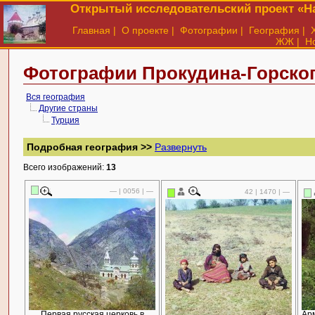
Открытый исследовательский проект «На
Главная
|
О проекте
|
Фотографии
|
География
|
ЖЖ
|
Н
Фотографии Прокудина-Горског
Вся география
Другие страны
Турция
Подробная география >>
Развернуть
Всего изображений:
13
— | 0056 | —
42 | 1470 | —
Первая русская церковь в
Арм