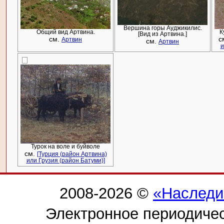
Вершина горы Ауджикилис.
Общий вид Артвина.
К
[Вид из Артвина.]
см.
с
Артвин
см.
Артвин
и
Турок на воле и буйволе
см.
[Турция (район Артвина)
или Грузия (район Батуми)]
2008-2026 ©
«Наследи
Электронное периодиче