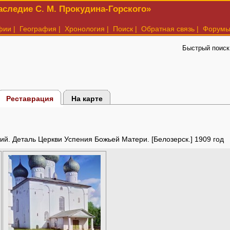
следие С. М. Прокудина-Горского»
фии
|
География
|
Хронология
|
Поиск
|
Обратная связь
|
Форум
Быстрый поиск
Реставрация
На карте
ий. Деталь Церкви Успения Божьей Матери. [Белозерск.] 1909 год