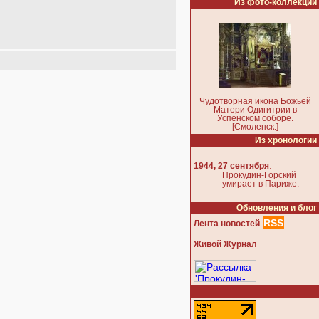
Из фото-коллекции
Чудотворная икона Божьей
Матери Одигитрии в
Успенском соборе.
[Смоленск.]
Из хронологии
:
1944, 27 сентября
Прокудин-Горский
умирает в Париже.
Обновления и блог
RSS
Лента новостей
Живой Журнал