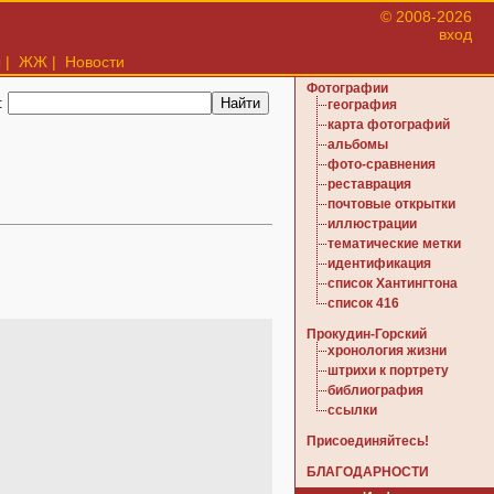
© 2008-2026
вход
ы
|
ЖЖ
|
Новости
Фотографии
:
география
карта фотографий
альбомы
фото-сравнения
реставрация
почтовые открытки
иллюстрации
тематические метки
идентификация
список Хантингтона
список 416
Прокудин-Горский
хронология жизни
штрихи к портрету
библиография
ссылки
Присоединяйтесь!
БЛАГОДАРНОСТИ