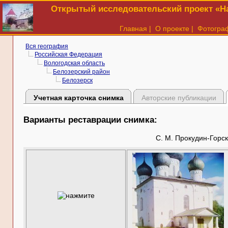
Открытый исследовательский проект «На
Главная
|
О проекте
|
Фотогра
Вся география
Российская Федерация
Вологодская область
Белозерский район
Белозерск
Учетная карточка снимка
Авторские публикации
Варианты реставрации снимка:
С. М. Прокудин-Горск