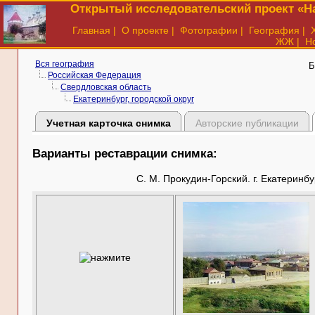
Открытый исследовательский проект «На
Главная
|
О проекте
|
Фотографии
|
География
|
ЖЖ
|
Н
Вся география
Б
Российская Федерация
Свердловская область
Екатеринбург, городской округ
Учетная карточка снимка
Авторские публикации
Варианты реставрации снимка:
С. М. Прокудин-Горский. г. Екатеринб