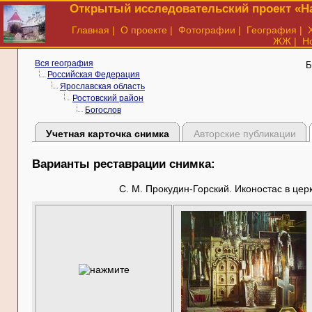
Открытый исследовательский проект «На
Главная
|
О проекте
|
Фотографии
|
География
|
ЖЖ
|
Н
Вся география
Б
Российская Федерация
Ярославская область
Ростовский район
Богослов
Учетная карточка снимка
Авторские публикации
Варианты реставрации снимка:
С. М. Прокудин-Горский. Иконостас в цер