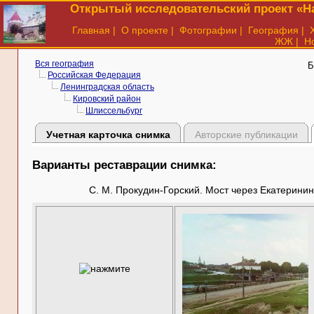
Открытый исследовательский проект «На
Главная
|
О проекте
|
Фотографии
|
География
|
ЖЖ
|
Н
Вся география
Б
Российская Федерация
Ленинградская область
Кировский район
Шлиссельбург
Учетная карточка снимка
Авторские публикации
Варианты реставрации снимка:
С. М. Прокудин-Горский. Мост через Екатеринин