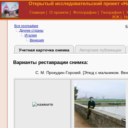
Открытый исследовательский проект «На
Главная
|
О проекте
|
Фотографии
|
География
|
ЖЖ
|
Н
Вся география
Б
Другие страны
Италия
Венеция
Учетная карточка снимка
Авторские публикации
Варианты реставрации снимка:
С. М. Прокудин-Горский. [Этюд с мальчиком. Вене