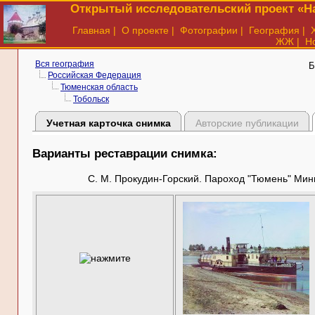
Открытый исследовательский проект «На
Главная
|
О проекте
|
Фотографии
|
География
|
ЖЖ
|
Н
Вся география
Б
Российская Федерация
Тюменская область
Тобольск
Учетная карточка снимка
Авторские публикации
Варианты реставрации снимка:
С. М. Прокудин-Горский. Пароход "Тюмень" Мин