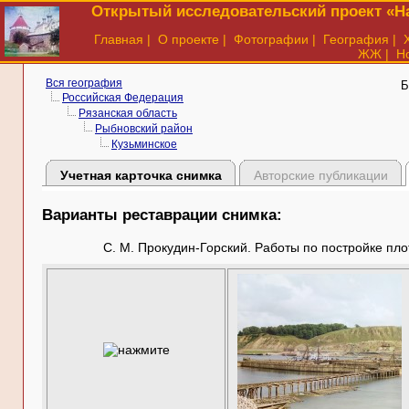
Открытый исследовательский проект «На
Главная
|
О проекте
|
Фотографии
|
География
|
ЖЖ
|
Н
Вся география
Б
Российская Федерация
Рязанская область
Рыбновский район
Кузьминское
Учетная карточка снимка
Авторские публикации
Варианты реставрации снимка:
С. М. Прокудин-Горский. Работы по постройке плот