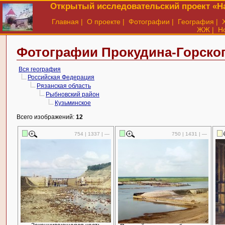
Открытый исследовательский проект «На
Главная
|
О проекте
|
Фотографии
|
География
|
ЖЖ
|
Н
Фотографии Прокудина-Горског
Вся география
Российская Федерация
Рязанская область
Рыбновский район
Кузьминское
Всего изображений:
12
754 | 1337 | —
750 | 1431 | —