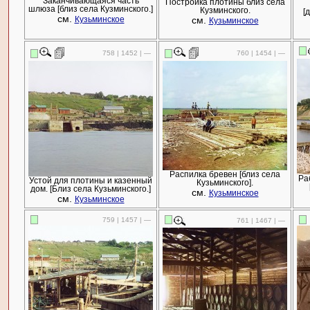
Заканчивающаяся часть
Постройка плотины близ села
шлюза [близ села Кузминского.]
Кузминского.
[
см.
см.
Кузьминское
Кузьминское
758 | 1452 | —
760 | 1454 | —
Распилка бревен [близ села
Ра
Устой для плотины и казенный
Кузьминского].
дом. [Близ села Кузьминского.]
см.
Кузьминское
см.
Кузьминское
759 | 1457 | —
761 | 1467 | —