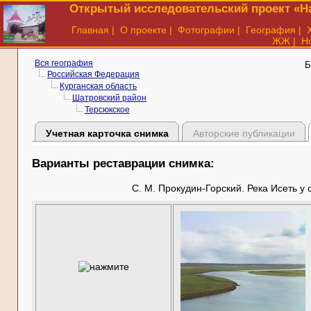
Открытый исследовательский проект «На
Главная
|
О проекте
|
Фотографии
|
География
|
ЖЖ
|
Н
Вся география
Б
Российская Федерация
Курганская область
Шатровский район
Терсюкское
Учетная карточка снимка
Авторские публикации
Варианты реставрации снимка:
С. М. Прокудин-Горский. Река Исеть у 