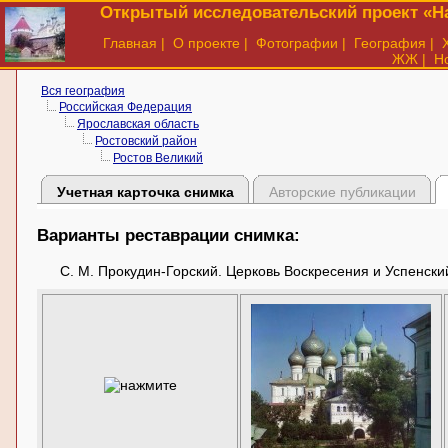
Открытый исследовательский проект «На
Главная
|
О проекте
|
Фотографии
|
География
|
ЖЖ
|
Н
Вся география
Российская Федерация
Ярославская область
Ростовский район
Ростов Великий
Учетная карточка снимка
Авторские публикации
Варианты реставрации снимка:
С. М. Прокудин-Горский. Церковь Воскресения и Успенский 