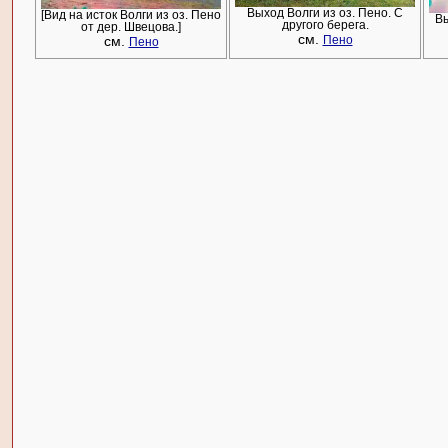
Выход Волги из оз. Пено. С
[Вид на исток Волги из оз. Пено
Вы
другого берега.
от дер. Швецова.]
см.
см.
Пено
Пено