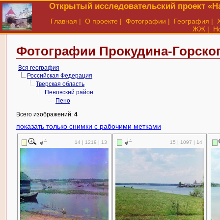
Открытый исследовательский проект «На
Главная
|
О проекте
|
Фотографии
|
География
|
ЖЖ
|
Н
Фотографии Прокудина-Горског
Вся география
Российская Федерация
Тверская область
Пеновский район
Пено
Всего изображений:
4
показать только снимки с рабочими метками
14 | 1219 | 13
15 | 1097 | 14