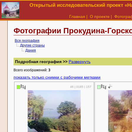
Открытый исследовательский проект «На
Главная
|
О проекте
|
Фотогра
Фотографии Прокудина-Горско
Вся география
Другие страны
Дания
Подробная география >>
Развернуть
Всего изображений:
3
показать только снимки с рабочими метками
46 | 0185 | 157