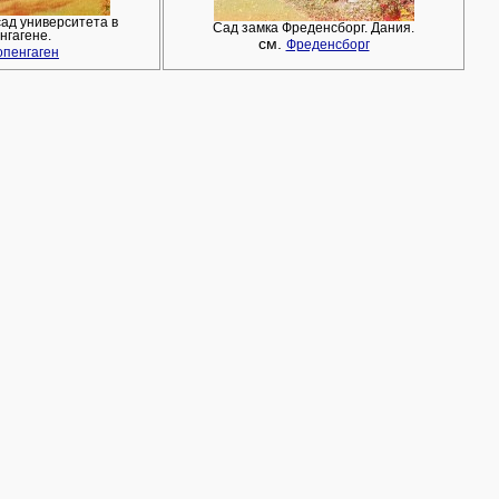
ад университета в
Сад замка Фреденсборг. Дания.
нгагене.
см.
Фреденсборг
опенгаген