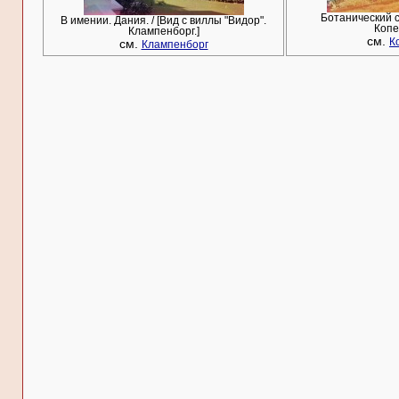
Ботанический с
В имении. Дания. / [Вид с виллы "Видор".
Копе
Клампенборг.]
см.
см.
К
Клампенборг