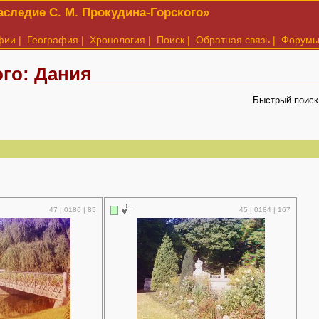
следие С. М. Прокудина-Горского»
фии
|
География
|
Хронология
|
Поиск
|
Обратная связь
|
Форум
го: Дания
Быстрый поиск
47 | 0186 | 85
45 | 0184 | 167