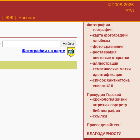
© 2008-2026
вход
ы
|
ЖЖ
|
Новости
Фотографии
география
карта фотографий
альбомы
:
фото-сравнения
Фотографии на карте
реставрация
почтовые открытки
иллюстрации
тематические метки
идентификация
список Хантингтона
список 416
Прокудин-Горский
хронология жизни
штрихи к портрету
библиография
ссылки
Присоединяйтесь!
БЛАГОДАРНОСТИ