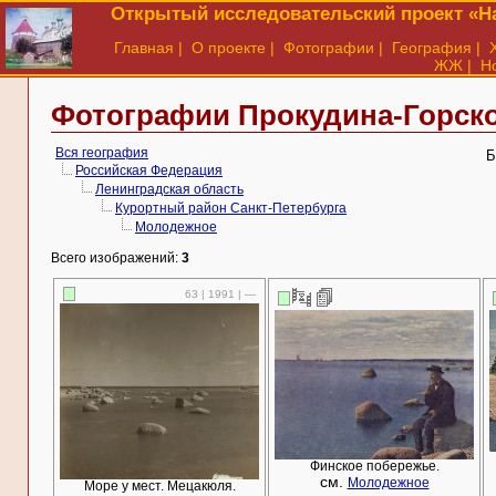
Открытый исследовательский проект «На
Главная
|
О проекте
|
Фотографии
|
География
|
ЖЖ
|
Н
Фотографии Прокудина-Горск
Вся география
Б
Российская Федерация
Ленинградская область
Курортный район Санкт-Петербурга
Молодежное
Всего изображений:
3
63 | 1991 | —
Финское побережье.
см.
Молодежное
Море у мест. Мецакюля.