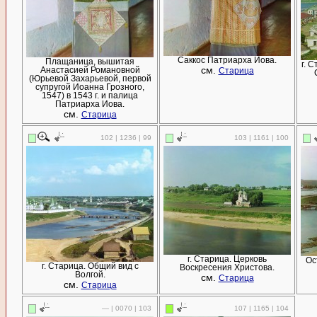
Саккос Патриарха Иова.
Плащаница, вышитая
г. 
см.
Анастасией Романовной
Старица
(Юрьевой Захарьевой, первой
супругой Иоанна Грозного,
1547) в 1543 г. и палица
Патриарха Иова.
см.
Старица
102 | 1236 | 99
103 | 1161 | 100
г. Старица. Церковь
Ос
г. Старица. Общий вид с
Воскресения Христова.
Волгой.
см.
Старица
см.
Старица
— | 0070 | 103
107 | 1165 | 104