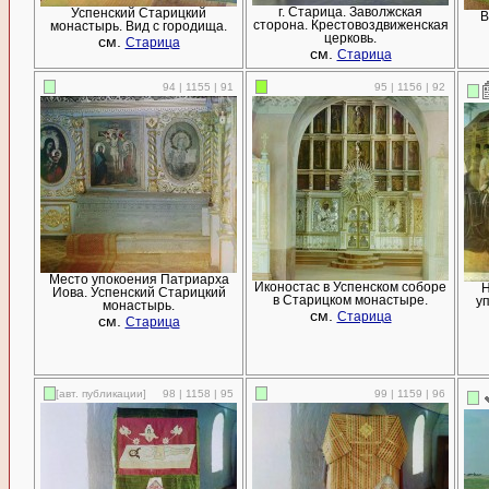
г. Старица. Заволжская
Успенский Старицкий
В
сторона. Крестовоздвиженская
монастырь. Вид с городища.
церковь.
см.
Старица
см.
Старица
94 | 1155 | 91
95 | 1156 | 92
Место упокоения Патриарха
Иконостас в Успенском соборе
Н
Иова. Успенский Старицкий
в Старицком монастыре.
у
монастырь.
см.
Старица
см.
Старица
[авт. публикации]
98 | 1158 | 95
99 | 1159 | 96