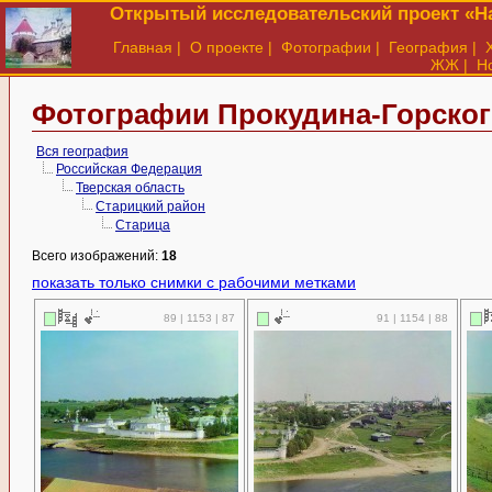
Открытый исследовательский проект «На
Главная
|
О проекте
|
Фотографии
|
География
|
ЖЖ
|
Н
Фотографии Прокудина-Горског
Вся география
Российская Федерация
Тверская область
Старицкий район
Старица
Всего изображений:
18
показать только снимки с рабочими метками
89 | 1153 | 87
91 | 1154 | 88