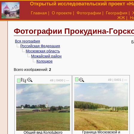
Открытый исследовательский проект «На
Главная
|
О проекте
|
Фотографии
|
География
|
ЖЖ
|
Н
Фотографии Прокудина-Горско
Вся география
Б
Российская Федерация
Московская область
Можайский район
Колоцкое
Всего изображений:
2
49 | 0401 | —
48 | 0400 | —
Граница Московской и
Общий вид Коло[ц]кого