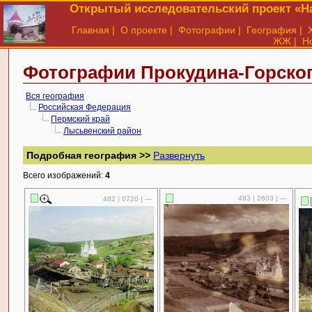
Открытый исследовательский проект «На
Главная
|
О проекте
|
Фотографии
|
География
|
ЖЖ
|
Н
Фотографии Прокудина-Горског
Вся география
Российская Федерация
Пермский край
Лысьвенский район
Подробная география >>
Развернуть
Всего изображений:
4
483 | 2603 | —
482 | 0720 | —