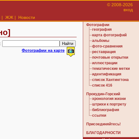
© 2008-2026
вход
ы
|
ЖЖ
|
Новости
Фотографии
география
но]
карта фотографий
альбомы
:
фото-сравнения
Фотографии на карте
реставрация
почтовые открытки
иллюстрации
тематические метки
идентификация
список Хантингтона
список 416
Прокудин-Горский
хронология жизни
штрихи к портрету
библиография
ссылки
Присоединяйтесь!
БЛАГОДАРНОСТИ