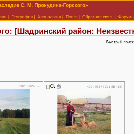
следие С. М. Прокудина-Горского»
фии
|
География
|
Хронология
|
Поиск
|
Обратная связь
|
Форум
го: [Шадринский район: Неизвест
Быстрый поиск
582 | 0824 | —
400 | 0587 | 391 (III 415)