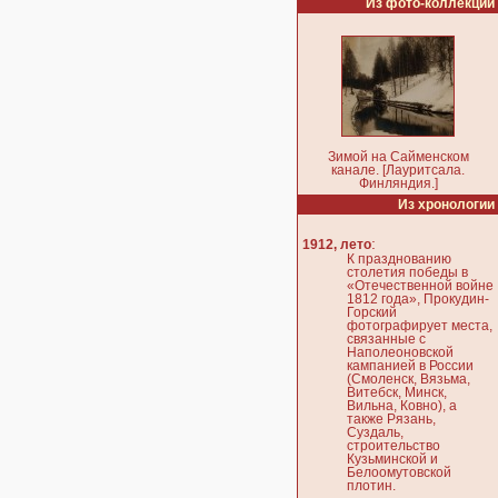
Из фото-коллекции
Зимой на Сайменском
канале. [Лауритсала.
Финляндия.]
Из хронологии
:
1912, лето
К празднованию
столетия победы в
«Отечественной войне
1812 года», Прокудин-
Горский
фотографирует места,
связанные с
Наполеоновской
кампанией в России
(Смоленск, Вязьма,
Витебск, Минск,
Вильна, Ковно), а
также Рязань,
Суздаль,
строительство
Кузьминской и
Белоомутовской
плотин.