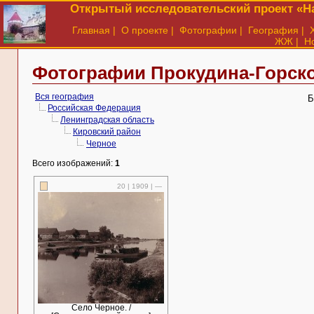
Открытый исследовательский проект «На
Главная
|
О проекте
|
Фотографии
|
География
|
ЖЖ
|
Н
Фотографии Прокудина-Горско
Вся география
Б
Российская Федерация
Ленинградская область
Кировский район
Черное
Всего изображений:
1
20 | 1909 | —
Село Черное. /