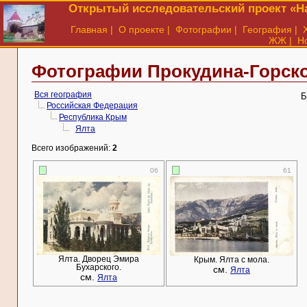
Открытый исследовательский проект «На
Главная
|
О проекте
|
Фотографии
|
География
|
ЖЖ
|
Н
Фотографии Прокудина-Горско
Вся география
Б
Российская Федерация
Республика Крым
Ялта
Всего изображений:
2
06
61
Ялта. Дворец Эмира
Крым. Ялта с мола.
Бухарского.
см.
Ялта
см.
Ялта