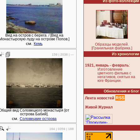
Из фото-коллекции
Вид на остров с берега. / [Вид на
Монастырскую луду на острове Попов.]
см.
Кемь
Образцы моделей.
[Гранильная фабрика.]
Из хронологии
159 | 2038 | —
:
1921, январь - февраль
Изготовление
цветного фильма с
негативов, снятых на
юге Франции.
Обновления и блог
RSS
Лента новостей
Живой Журнал
Общий вид Соловецкого монастыря [от
острова Бабий].
см.
Соловецкие острова
164 | 0359 | 188