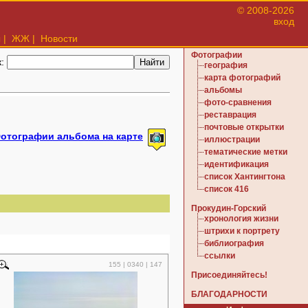
© 2008-2026
вход
ы
|
ЖЖ
|
Новости
Фотографии
к:
география
карта фотографий
альбомы
фото-сравнения
реставрация
почтовые открытки
отографии альбома на карте
иллюстрации
тематические метки
идентификация
список Хантингтона
список 416
Прокудин-Горский
хронология жизни
штрихи к портрету
библиография
ссылки
155 | 0340 | 147
Присоединяйтесь!
БЛАГОДАРНОСТИ