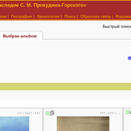
следие С. М. Прокудина-Горского»
фии
|
География
|
Хронология
|
Поиск
|
Обратная связь
|
Форум
Быстрый поис
Выбран альбом:
Ф
147 | 0337 | 141
153 | 2037 | —