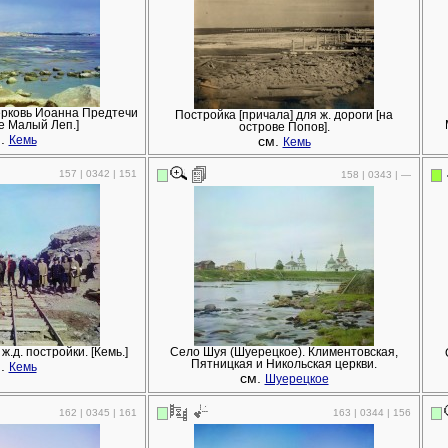
Церковь Иоанна Предтечи
Постройка [причала] для ж. дороги [на
е Малый Леп.]
острове Попов].
м.
см.
Кемь
Кемь
157 | 0342 | 151
158 | 0343 | —
ж.д. постройки. [Кемь.]
Село Шуя (Шуерецкое). Климентовская,
м.
Пятницкая и Никольская церкви.
Кемь
см.
Шуерецкое
162 | 0345 | 161
163 | 0344 | 156