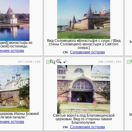
Вид Соловецкого м[онасты]ря с суши. / [Вид
М
цкий] монастырь из
стены Соловецкого монастыря у Святого
ской] гостиницы.
озера.]
ецкие острова
см.
Соловецкие острова
167 | 0348 | 165
168 | 0346 | 163
 церковь Иконы Божией
М
Святые ворота под Благовещенской
ли моя печали."
церковью. Вид со стороны гавани
ецкие острова
Благополучия.
см.
Соловецкие острова