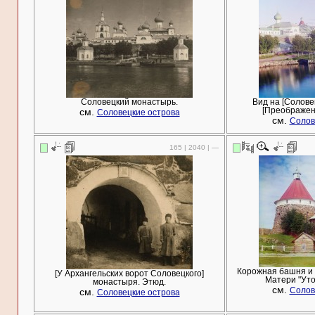
Соловецкий монастырь.
Вид на [Солове
см.
[Преображен
Соловецкие острова
см.
Солов
165 | 2040 | —
Корожная башня и
[У Архангельских ворот Соловецкого]
Матери "Уто
монастыря. Этюд.
см.
см.
Солов
Соловецкие острова