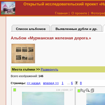
Открытый исследовательский проект «На
Главная
|
О проекте
|
Фотогра
Список альбомов
Выявленные дубли и др.
Альбом «Мурманская железная дорога.»
Места съёмки >>
Развернуть
Всего изображений:
146
<< назад
вперед >>
1
...
6
7
8
Cтраницы:
134 | 0248 | 27