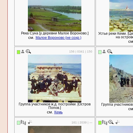
Река Суна [у деревни Малое Вороново.]
Устье реки Кеми. [
см.
на остров
Малое Вороново (не сохр.)
с
156 | 0341 | 150
Группа участников ж.д. постройки. [Остров
Группа участников 
Попов.]
с
см.
Кемь
161 | 2039 | —