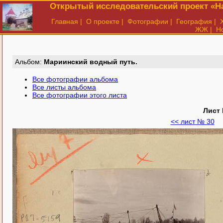
Открытый исследовательский проект «На
Главная
|
О проекте
|
Фотографии
|
География
|
ЖЖ
|
Н
Aльбом:
Мариинский водный путь.
Все фотографии альбома
Все листы альбома
Все фотографии этого листа
Лист
<< лист № 30