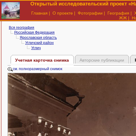
Открытый исследовательский проект «На
Главная
|
О проекте
|
Фотографии
|
География
|
ЖЖ
|
Н
Вся география
Российская Федерация
Ярославская область
Угличский район
Углич
Учетная карточка снимка
Авторские публикации
см. полноразмерный снимок