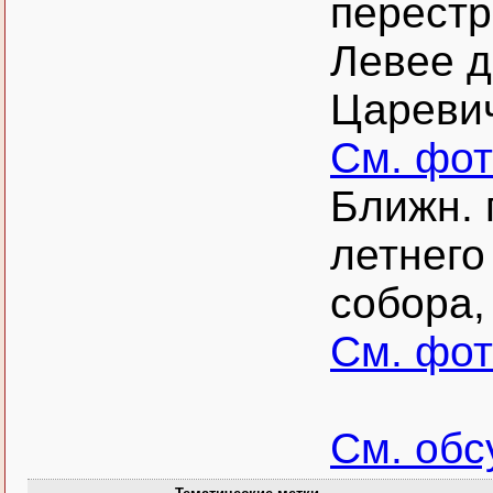
перестр
Левее д
Царевич
См. фо
Ближн. 
летнего
собора,
См. фо
См. об