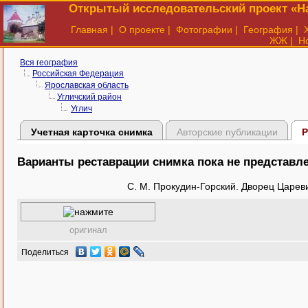
Открытый исследовательский проект «На
Главная
|
О проекте
|
Фотографии
|
География
|
ЖЖ
|
Н
Вся география
Российская Федерация
Ярославская область
Угличский район
Углич
Учетная карточка снимка
Авторские публикации
Р
Варианты реставрации снимка пока не представл
С. М. Прокудин-Горский. Дворец Цареви
оригинал
Поделиться