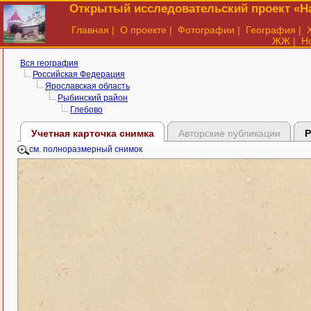
Открытый исследовательский проект «На
Главная
|
О проекте
|
Фотографии
|
География
|
ЖЖ
|
Н
Вся география
Российская Федерация
Ярославская область
Рыбинский район
Глебово
Учетная карточка снимка
Авторские публикации
Р
см. полноразмерный снимок