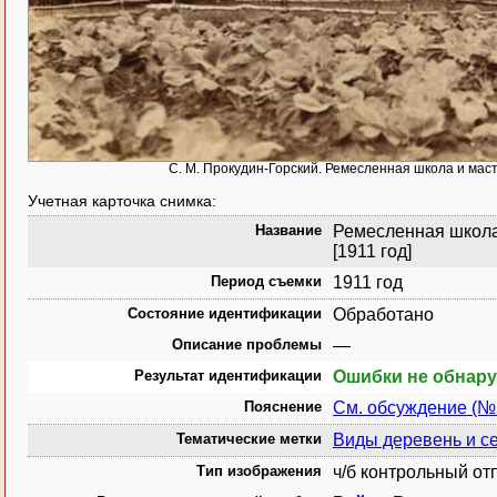
С. М. Прокудин-Горский. Ремесленная школа и мас
Учетная карточка снимка:
Название
Ремесленная школа
[1911 год]
Период съемки
1911 год
Состояние идентификации
Обработано
Описание проблемы
—
Результат идентификации
Ошибки не обнар
Пояснение
См. обсуждение (№
Тематические метки
Виды деревень и с
Тип изображения
ч/б контрольный от