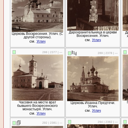
Дарохранительница в церкви
Д
Церковь Воскресения. Углич. (С
Воскресения. Углич.
другой стороны).
см.
Углич
см.
Углич
288 | 2377 | —
289 | 2378 | —
Часовня на месте врат
Церковь Иоанна Предтечи.
бывшего Воскресенского
Углич.
монастыря. Углич.
см.
Углич
см.
Углич
294 | 2382 | —
292 | 2381 | —