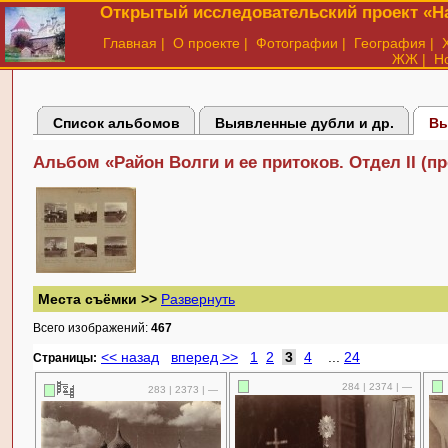
Открытый исследовательский проект «На
Главная
|
О проекте
|
Фотографии
|
География
|
ЖЖ
|
Н
Список альбомов
Выявленные дубли и др.
Вы
Альбом «Район Волги и ее притоков. Отдел II (п
Места съёмки >>
Развернуть
Всего изображений:
467
<< назад
вперед >>
1
2
3
4
...
24
Cтраницы:
284 | 2374 | —
283 | 2373 | —