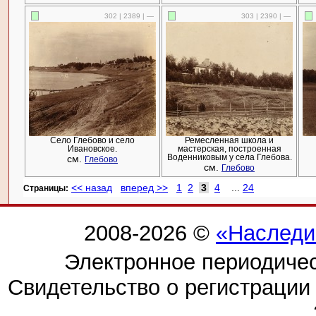
302 | 2389 | —
303 | 2390 | —
Село Глебово и село
Ремесленная школа и
Ивановское.
мастерская, построенная
см.
Воденниковым у села Глебова.
Глебово
см.
Глебово
<< назад
вперед >>
1
2
3
4
...
24
Cтраницы:
2008-2026 ©
«Наследи
Электронное периодиче
Свидетельство о регистраци