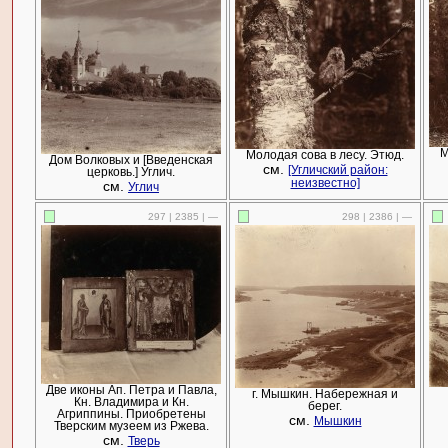
М
Молодая сова в лесу. Этюд.
Дом Волковых и [Введенская
см.
[Угличский район:
церковь.] Углич.
неизвестно]
см.
Углич
297 | 2385 | —
298 | 2386 | —
Две иконы Ап. Петра и Павла,
г. Мышкин. Набережная и
Кн. Владимира и Кн.
берег.
Агриппины. Приобретены
см.
Мышкин
Тверским музеем из Ржева.
см.
Тверь