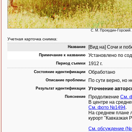
С. М. Прокудин-Горский. 
Учетная карточка снимка:
Название
[Вид на] Сочи и побе
Примечание к названию
Установлено по со
Период съемки
1912 г.
Состояние идентификации
Обработано
Описание проблемы
По сути верно, но 
Результат идентификации
Уточнение авторс
Пояснение
Продолжение
См. 
В центре на среднем
См. фото №1494
.
На среднем плане л
курорт "Кавказкая 
См. обсуждение (№