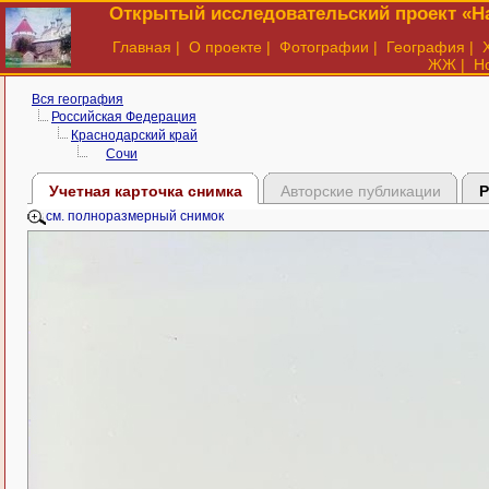
Открытый исследовательский проект «На
Главная
|
О проекте
|
Фотографии
|
География
|
ЖЖ
|
Н
Вся география
Российская Федерация
Краснодарский край
Сочи
Учетная карточка снимка
Авторские публикации
Р
см. полноразмерный снимок