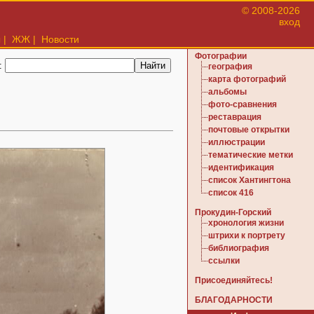
© 2008-2026
вход
ы
|
ЖЖ
|
Новости
Фотографии
:
география
карта фотографий
альбомы
фото-сравнения
реставрация
почтовые открытки
иллюстрации
тематические метки
идентификация
список Хантингтона
список 416
Прокудин-Горский
хронология жизни
штрихи к портрету
библиография
ссылки
Присоединяйтесь!
БЛАГОДАРНОСТИ