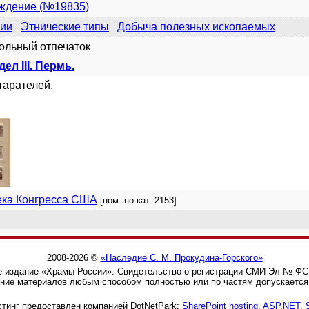
уждение (№19835)
ии
Этнические типы
Добыча полезных ископаемых
рольный отпечаток
дел III. Пермь.
тарателей.
ека Конгресса США
[ном. по кат. 2153]
2008-2026 ©
«Наследие С. М. Прокудина-Горского»
 издание «Храмы России». Свидетельство о регистрации СМИ Эл № ФС77
ние материалов любым способом полностью или по частям допускается 
тинг предоставлен компанией DotNetPark:
SharePoint hosting, ASP.NET,