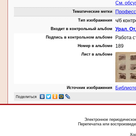
См. обс
Тематические метки
Професс
Тип изображения
ч/б конт
Входит в контрольный альбом
Урал. От
Подпись в контрольном альбоме
Работа с
Номер в альбоме
189
Лист в альбоме
Источник изображения
Библиот
Поделиться
Электронное периодическое
Перепечатка или воспроизведе
Хос