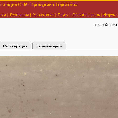
следие С. М. Прокудина-Горского»
фии
|
География
|
Хронология
|
Поиск
|
Обратная связь
|
Форум
Быстрый поиск
Реставрация
Комментарий