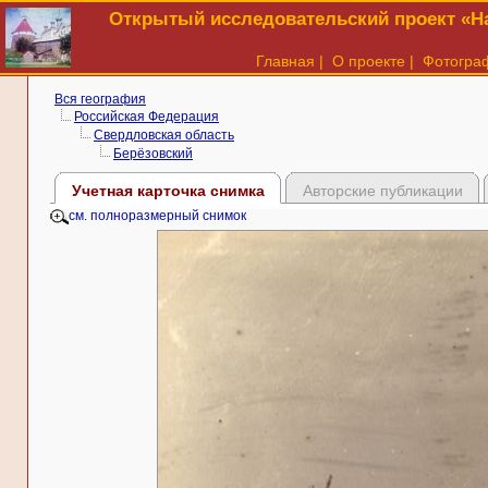
Открытый исследовательский проект «На
Главная
|
О проекте
|
Фотогра
Вся география
Российская Федерация
Свердловская область
Берёзовский
Учетная карточка снимка
Авторские публикации
см. полноразмерный снимок