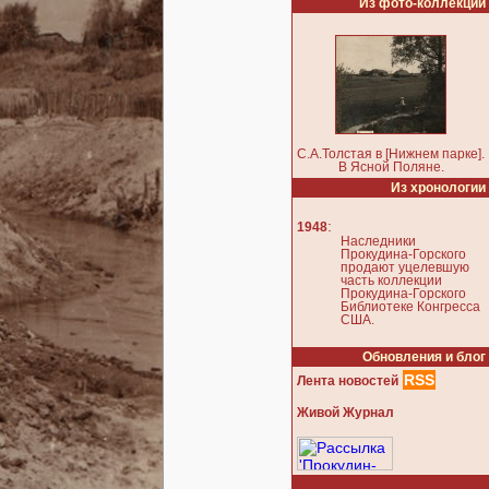
Из фото-коллекции
С.А.Толстая в [Нижнем парке].
В Ясной Поляне.
Из хронологии
:
1948
Наследники
Прокудина-Горского
продают уцелевшую
часть коллекции
Прокудина-Горского
Библиотеке Конгресса
США.
Обновления и блог
RSS
Лента новостей
Живой Журнал