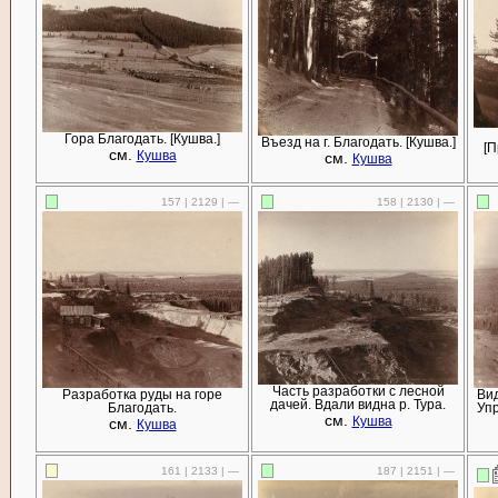
Гора Благодать. [Кушва.]
Въезд на г. Благодать. [Кушва.]
[П
см.
Кушва
см.
Кушва
157 | 2129 | —
158 | 2130 | —
Часть разработки с лесной
Разработка руды на горе
Вид
дачей. Вдали видна р. Тура.
Благодать.
Упр
см.
см.
Кушва
Кушва
161 | 2133 | —
187 | 2151 | —