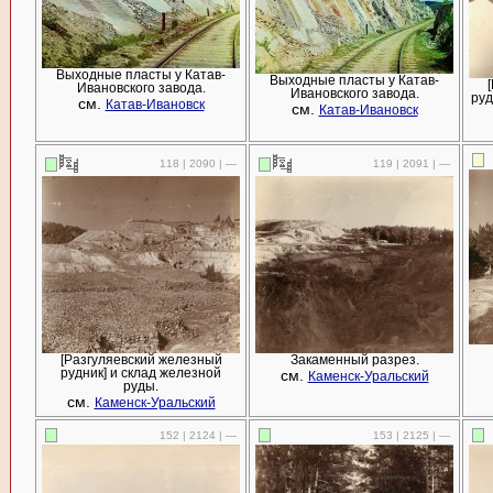
Выходные пласты у Катав-
Выходные пласты у Катав-
Ивановского завода.
Ивановского завода.
руд
см.
Катав-Ивановск
см.
Катав-Ивановск
118 | 2090 | —
119 | 2091 | —
[Разгуляевский железный
Закаменный разрез.
рудник] и склад железной
см.
Каменск-Уральский
руды.
см.
Каменск-Уральский
152 | 2124 | —
153 | 2125 | —