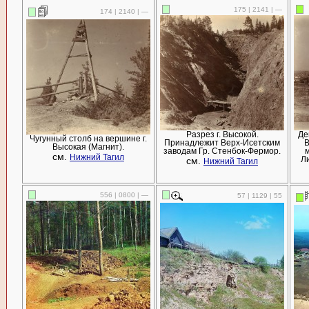
175 | 2141 | —
174 | 2140 | —
Разрез г. Высокой.
Де
Чугунный столб на вершине г.
Принадлежит Верх-Исетским
В
Высокая (Магнит).
заводам Гр. Стенбок-Фермор.
м
см.
Нижний Тагил
см.
Ли
Нижний Тагил
556 | 0800 | —
57 | 1129 | 55