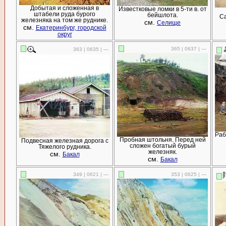
Добытая и сложенная в
Известковые ломки в 5-ти в. от
штабели руда бурого
бейшлота.
Са
железняка на том же руднике.
см.
Селище
см.
Екатеринбург, городской
округ
365 | 0637 | —
363 | 0635 | —
Раб
Пробная штольня. Перед ней
Подвесная железная дорога с
сложен богатый бурый
Тяжелого рудника.
железняк.
см.
Бакал
см.
Бакал
349 | 0621 | —
353 | 0625 | —