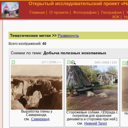
Открытый исследовательский проект «На
Главная
|
О проекте
|
Фотографии
|
География
|
ЖЖ
|
Н
Тематические метки >>
Развернуть
Всего изображений:
40
Снимки по теме:
Добыча полезных ископаемых
117 | 2298 | —
399 | 0588 | 133
Выработка глины у
Сторожевые собаки. / [Ограда с
Н
Самарканда.
погребом для хранения
см.
Самарканд
динамита и сторожка при ней.]
см.
Нижний Тагил