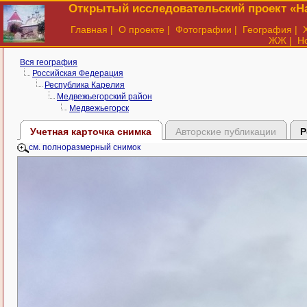
Открытый исследовательский проект «На
Главная
|
О проекте
|
Фотографии
|
География
|
ЖЖ
|
Н
Вся география
Российская Федерация
Республика Карелия
Медвежьегорский район
Медвежьегорск
Учетная карточка снимка
Авторские публикации
Р
см. полноразмерный снимок