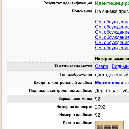
Результат идентификации
Идентифицир
Пояснение
На снимке прист
См. обсуждени
См. обсуждени
См. обсуждени
См. обсуждени
См. обсуждени
См. обсуждени
История измене
Тематические метки
Озера
Водный 
Тип изображения
цветоделенный 
Входит в контрольный альбом
Мурманская же
Подпись в контрольном альбоме
Дер. Ловас-Губ
Зеркальная метка
92
Номер на конверте
2092
Номер в альбоме
92
Лист в альбоме