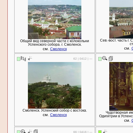
Сев.-вост. часть г.
Общий вид северной части с колокольни
с
Успенского собора. г. Смоленск.
см.
см.
Смоленск
62 | 0412 | —
Смоленск. Успенский собор с востока.
Чудотворная и
см.
Смоленск
Одигитрии в Успенс
см.
66 | 0416 | —