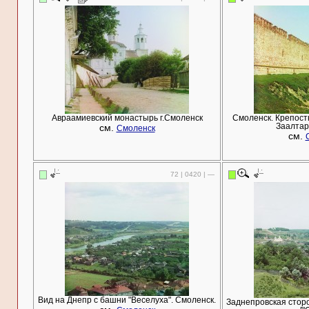
Авраамиевский монастырь г.Смоленск
Смоленск. Крепост
см.
Заалтар
Смоленск
см.
72 | 0420 | —
Вид на Днепр с башни "Веселуха". Смоленск.
Заднепровская стор