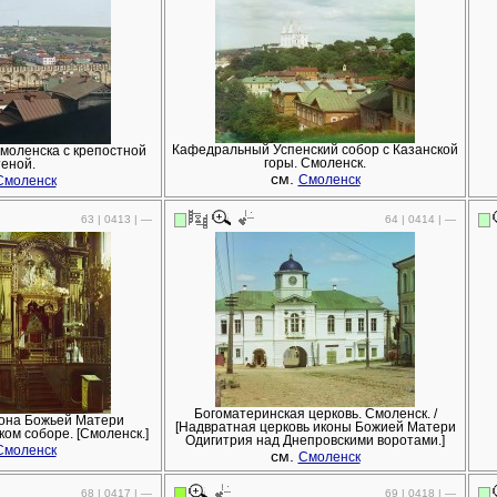
Кафедральный Успенский собор с Казанской
 Смоленска с крепостной
горы. Смоленск.
теной.
см.
Смоленск
Смоленск
63 | 0413 | —
64 | 0414 | —
Богоматеринская церковь. Смоленск. /
кона Божьей Матери
[Надвратная церковь иконы Божией Матери
ком соборе. [Смоленск.]
Одигитрия над Днепровскими воротами.]
Смоленск
см.
Смоленск
68 | 0417 | —
69 | 0418 | —