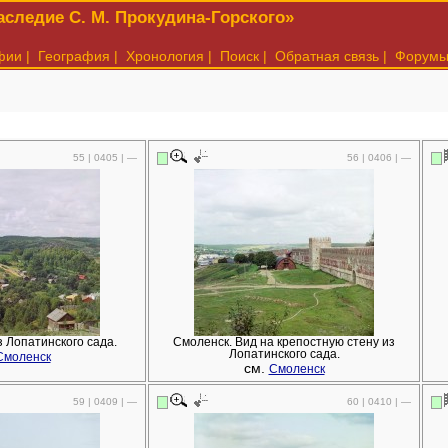
следие С. М. Прокудина-Горского»
фии
|
География
|
Хронология
|
Поиск
|
Обратная связь
|
Форум
55 | 0405 | —
56 | 0406 | —
з Лопатинского сада.
Смоленск. Вид на крепостную стену из
Лопатинского сада.
Смоленск
см.
Смоленск
59 | 0409 | —
60 | 0410 | —