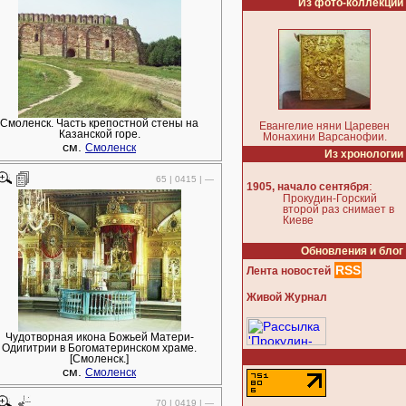
Из фото-коллекции
Смоленск. Часть крепостной стены на
Евангелие няни Царевен
Казанской горе.
Монахини Варсанофии.
см.
Смоленск
Из хронологии
65 | 0415 | —
:
1905, начало сентября
Прокудин-Горский
второй раз снимает в
Киеве
Обновления и блог
RSS
Лента новостей
Живой Журнал
Чудотворная икона Божьей Матери-
Одигитрии в Богоматеринском храме.
[Смоленск.]
см.
Смоленск
70 | 0419 | —