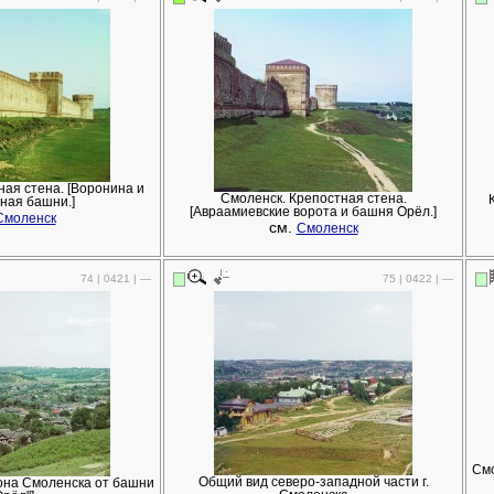
ная стена. [Воронина и
Смоленск. Крепостная стена.
ная башни.]
[Авраамиевские ворота и башня Орёл.]
Смоленск
см.
Смоленск
74 | 0421 | —
75 | 0422 | —
Смо
Общий вид северо-западной части г.
она Смоленска от башни