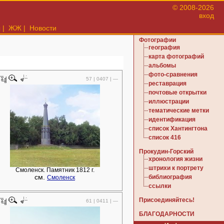
© 2008-2026
вход
ы
|
ЖЖ
|
Новости
Фотографии
география
карта фотографий
альбомы
фото-сравнения
57 | 0407 | —
реставрация
почтовые открытки
иллюстрации
тематические метки
идентификация
список Хантингтона
список 416
Прокудин-Горский
хронология жизни
штрихи к портрету
Смоленск. Памятник 1812 г.
см.
библиография
Смоленск
ссылки
Присоединяйтесь!
61 | 0411 | —
БЛАГОДАРНОСТИ