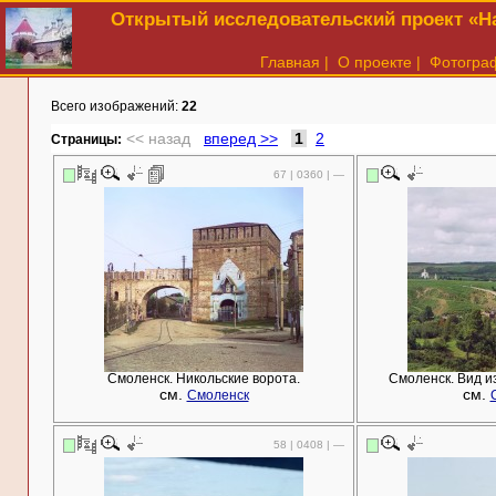
Открытый исследовательский проект «На
Главная
|
О проекте
|
Фотогра
Всего изображений:
22
<< назад
вперед >>
1
2
Cтраницы:
67 | 0360 | —
Смоленск. Никольские ворота.
Смоленск. Вид и
см.
см.
Смоленск
58 | 0408 | —