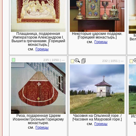
Плащаница, подаренная
Некоторые царские подарки.
М
Императором Александром I.
[Горицкий монастырь.]
Вел
Вышита гречанками. [Горицкий
см.
Горицы
монастырь.]
см.
Горицы
235 | 1050 | —
232 | 1051 | —
Риза, подаренная Царем
Часовня на Ольгиной горе. /
Ис
Иоанном Грозным Горицкому
[Часовня на Мауровой горе.]
монастырю.
см.
Т
Горицы
см.
Горицы