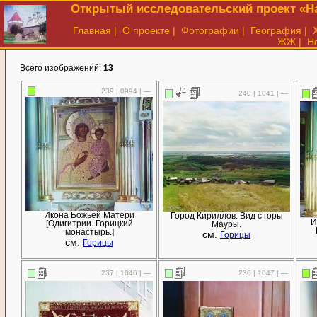
Открытый исследовательский проект «На
Главная
|
О проекте
|
Фотографии
|
География
|
ЖЖ
|
Н
Всего изображений:
13
239 | 0994 | —
240 | 1041 | —
Икона Божьей Матери
Город Кириллов. Вид с горы
И
[Одигитрии. Горицкий
Мауры.
монастырь.]
см.
Горицы
см.
Горицы
237 | 1046 | —
236 | 1047 | —