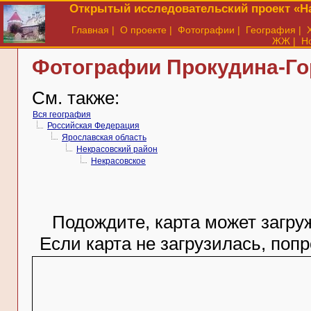
Открытый исследовательский проект «На
Главная
|
О проекте
|
Фотографии
|
География
|
ЖЖ
|
Н
Фотографии Прокудина-Гор
См. также:
Вся география
Российская Федерация
Ярославская область
Некрасовский район
Некрасовское
Подождите, карта может загруж
Если карта не загрузилась, поп