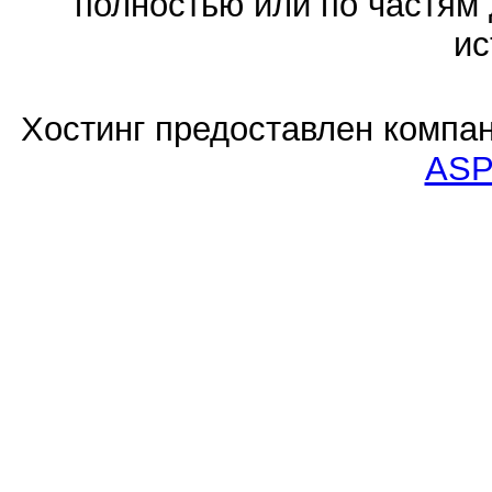
полностью или по частям 
ис
Хостинг предоставлен компа
ASP