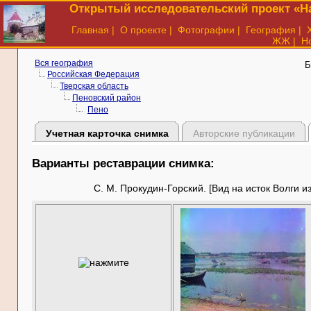
Открытый исследовательский проект «На
Главная
|
О проекте
|
Фотографии
|
География
|
ЖЖ
|
Н
Вся география
Б
Российская Федерация
Тверская область
Пеновский район
Пено
Учетная карточка снимка
Авторские публикации
Варианты реставрации снимка:
С. М. Прокудин-Горский. [Вид на исток Волги из