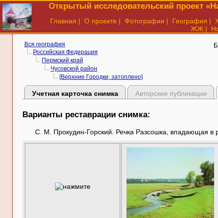
Открытый исследовательский проект «На
Главная
|
О проекте
|
Фотографии
|
География
|
ЖЖ
|
Н
Вся география
Б
Российская Федерация
Пермский край
Чусовской район
[Верхние Городки, затоплено]
Учетная карточка снимка
Авторские публикации
Варианты реставрации снимка:
С. М. Прокудин-Горский. Речка Разсошка, впадающая в р