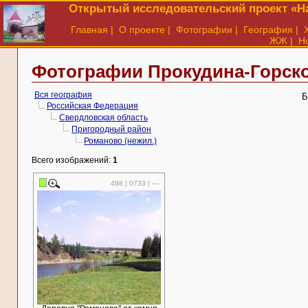
Открытый исследовательский проект «На
Главная
|
О проекте
|
Фотографии
|
География
|
ЖЖ
|
Н
Фотографии Прокудина-Горско
Вся география
Б
Российская Федерация
Свердловская область
Пригородный район
Романово (нежил.)
Всего изображений:
1
498 | 0733 | —