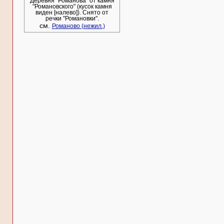
Деревня "Романова" от камня
"Романовского" (кусок камня
виден [налево]). Снято от
речки "Романовки".
см.
Романово (нежил.)