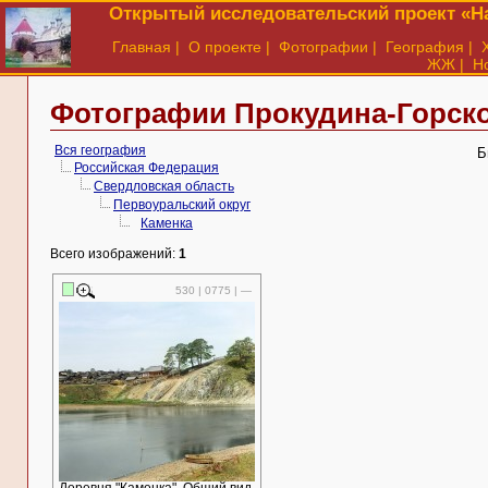
Открытый исследовательский проект «На
Главная
|
О проекте
|
Фотографии
|
География
|
ЖЖ
|
Н
Фотографии Прокудина-Горско
Вся география
Б
Российская Федерация
Свердловская область
Первоуральский округ
Каменка
Всего изображений:
1
530 | 0775 | —