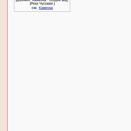
Деревня "Каменка". Общий вид.
[Река Чусовая.]
см.
Каменка