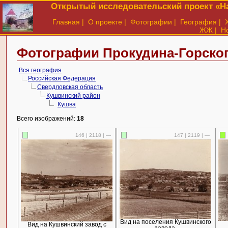
Открытый исследовательский проект «На
Главная
|
О проекте
|
Фотографии
|
География
|
ЖЖ
|
Н
Фотографии Прокудина-Горског
Вся география
Российская Федерация
Свердловская область
Кушвинский район
Кушва
Всего изображений:
18
146 | 2118 | —
147 | 2119 | —
Вид на поселения Кушвинского
Вид на Кушвинский завод с