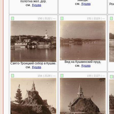
завода.
полотна жел. дор.
см.
Кушва
Ро
см.
Кушва
150 | 2122 | —
151 | 2123 | —
Вид на Кушвинский пруд.
Свято-Троицкий собор в Кушве.
см.
Кушва
см.
Кушва
154 | 2126 | —
155 | 2127 | —