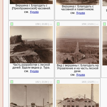
Вершина г. Благодать с
Вершина г. Благодать с
[Преображенской] часовней.
часовней и памятником.
см.
Кушва
см.
Кушва
158 | 2130 | —
159 | 2131 | —
Часть разработки с лесной
Вид с вершины г. Благодать на
дачей. Вдали видна р. Тура.
Управление и на часть лесной
см.
Кушва
дачи.
см.
Кушва
162 | 2134 | —
163 | 2135 | —